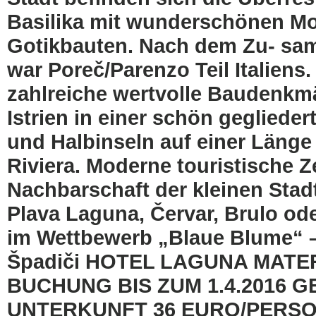
Basilika mit wunderschönen M
Gotikbauten. Nach dem Zu- s
war Poreč/Parenzo Teil Italiens
zahlreiche wertvolle Baudenkmä
Istrien in einer schön gegliede
und Halbinseln auf einer Länge 
Riviera. Moderne touristische Z
Nachbarschaft der kleinen Stadt
Plava Laguna, Červar, Brulo ode
im Wettbewerb „Blaue Blume“ – 
Špadiči HOTEL LAGUNA MATER
BUCHUNG BIS ZUM 1.4.2016
UNTERKUNFT 36 EURO/PERSON