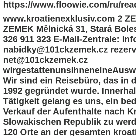
https://www.floowie.com/ru/read
www.kroatienexklusiv.com 2
ZEMEK Mělnická 31, Stará Bolesl
326 911 323 E-Mail-Zentrale: i
nabidky@101ckzemek.cz rezerv
net@101ckzemek.cz
wirgestattenunsIhneneineAusw
Wir sind ein Reisebüro, das in
1992 gegründet wurde. Innerhal
Tätigkeit gelang es uns, ein be
Verkauf der Aufenthalte nach K
Slowakischen Republik zu werd
120 Orte an der gesamten kroati