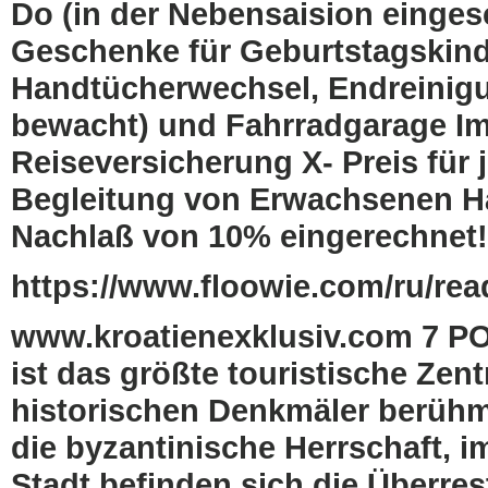
Do (in der Nebensaision einge
Geschenke für Geburtstagskind
Handtücherwechsel, Endreinigun
bewacht) und Fahrradgarage Im 
Reiseversicherung X- Preis für 
Begleitung von Erwachsenen Haus
Nachlaß von 10% eingerechnet!
https://www.floowie.com/ru/read
www.kroatienexklusiv.com 7 P
ist das größte touristische Zent
historischen Denkmäler berühmt i
die byzantinische Herrschaft, im
Stadt befinden sich die Überre