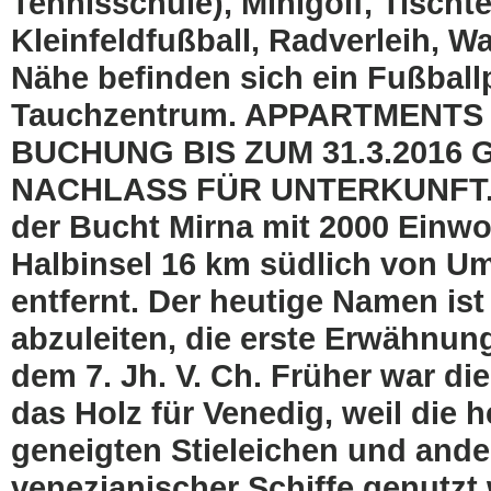
Tennisschule), Minigolf, Tischt
Kleinfeldfußball, Radverleih, W
Nähe befinden sich ein Fußball
Tauchzentrum. APPARTMENTS S
BUCHUNG BIS ZUM 31.3.2016
NACHLASS FÜR UNTERKUNFT. Ei
der Bucht Mirna mit 2000 Einwoh
Halbinsel 16 km südlich von U
entfernt. Der heutige Namen is
abzuleiten, die erste Erwähnun
dem 7. Jh. V. Ch. Früher war di
das Holz für Venedig, weil die 
geneigten Stieleichen und ande
venezianischer Schiffe genutzt 