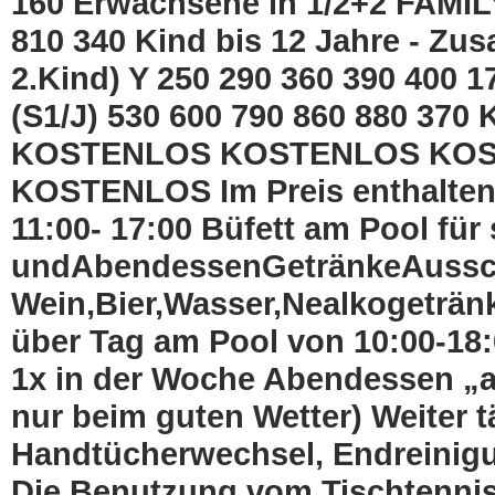
160 Erwachsene in 1/2+2 FAMIL
810 340 Kind bis 12 Jahre - Zu
2.Kind) Y 250 290 360 390 400 
(S1/J) 530 600 790 860 880 370 K
KOSTENLOS KOSTENLOS KO
KOSTENLOS Im Preis enthalten:
11:00- 17:00 Büfett am Pool für
undAbendessenGetränkeAussc
Wein,Bier,Wasser,Nealkogeträn
über Tag am Pool von 10:00-18:
1x in der Woche Abendessen „ala
nur beim guten Wetter) Weiter t
Handtücherwechsel, Endreinigun
Die Benutzung vom Tischtennis, 