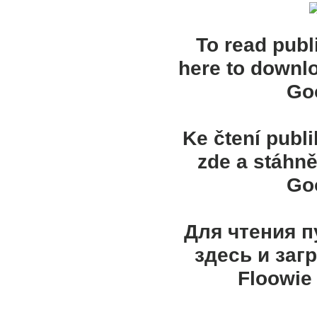
To read publ
here to downl
Goo
Ke čtení publ
zde a stáhně
Goo
Для чтения 
здесь и заг
Floowie 