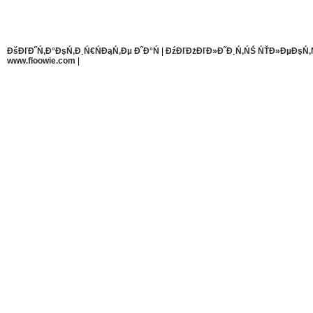
ĐšĐľĐ˝Ń‚Đ°ĐşŃ‚Đ¸Ń€ŃĐąŃ‚Đµ Đ˝Đ°Ń
|
ĐźĐľĐżĐľĐ»Đ˝Đ¸Ń‚ŃŚ ŃŤĐ»ĐµĐşŃ‚
www.floowie.com
|