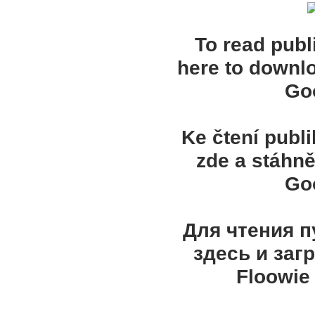
To read publ
here to downl
Goo
Ke čtení publ
zde a stáhně
Goo
Для чтения 
здесь и заг
Floowie 