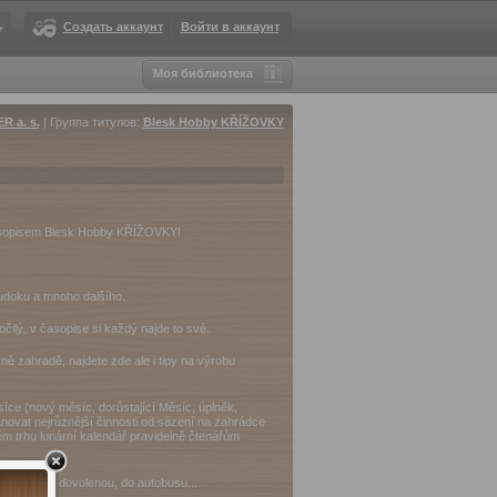
Создать аккаунт
Войти в аккаунт
Моя библиотека
 a. s.
| Группа титулов:
Blesk Hobby KŘÍŽOVKY
časopisem Blesk Hobby KŘÍŽOVKY!
sudoku a mnoho dalšího.
čilý, v časopise si každý najde to své.
ě zahradě, najdete zde ale i tipy na výrobu
síce (nový měsíc, dorůstající Měsíc, úplněk,
novat nejrůznější činnosti od sázení na zahrádce
m trhu lunární kalendář pravidelně čtenářům
zahradu, na dovolenou, do autobusu...