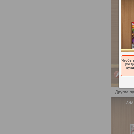
Чтобы 
убеди
купи
PC, Ma
Другие п
AHA!