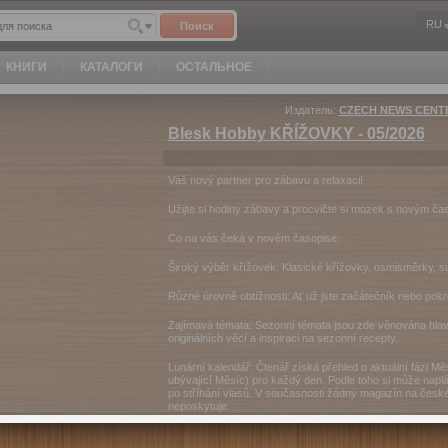
RU
Поиск
КНИГИ
КАТАЛОГИ
ОСТАЛЬНОЕ
Издатель:
CZECH NEWS CENTER
Blesk Hobby KŘÍŽOVKY - 05/2026
Váš nový partner pro zábavu a relaxaci!
Užijte si hodiny zábavy a procvičte si mozek s novým 
Co na vás čeká v novém časopise:
Široký výběr křížovek: Klasické křížovky, osmisměrky, 
Různé úrovně obtížnosti: Ať už jste začátečník nebo pokro
Zajímavá témata: Sezonní témata jsou zde věnována hlavn
originálních věcí a inspiraci na sezonní recepty.
Lunární kalendář: Čtenář získá přehled o aktuální fázi Mě
ubývající Měsíc) pro každý den. Podle toho si může naplá
po stříhání vlasů. V současnosti žádný magazín na české
neposkytuje.
Ideální společník: Časopis pro volný čas a relaxaci - na 