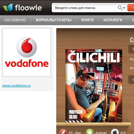
ЖУРНАЛЫ/ ГАЗЕТЫ
КНИГИ
КАТАЛОГИ
НА ГЛАВНУЮ
Či
Яз
Ка
www.vodafone.cz
PC, Mac
Android
iOS