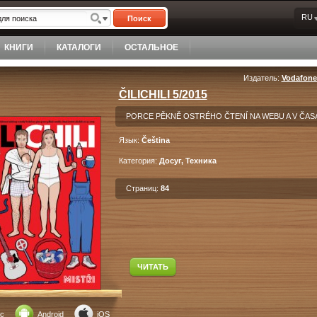
RU
Поиск
КНИГИ
КАТАЛОГИ
ОСТАЛЬНОЕ
Издатель:
Vodafone
ČILICHILI 5/2015
PORCE PĚKNĚ OSTRÉHO ČTENÍ NA WEBU A V ČAS
Язык:
Čeština
Категория:
Досуг, Техника
Страниц:
84
ЧИТАТЬ
c
Android
iOS