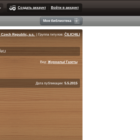
Создать аккаунт
Войти в аккаунт
Моя библиотека
 Czech Republic, a.s.
| Группа титулов:
ČILICHILI
ÁKU
Вид:
Журналы/ Газеты
Дата публикации:
5.5.2015