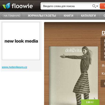
ЖУРНАЛЫ/ ГАЗЕТЫ
КНИГИ
КАТАЛОГИ
НА ГЛАВНУЮ
D
Я
www.tydenikeuro.cz
К
130
Kč