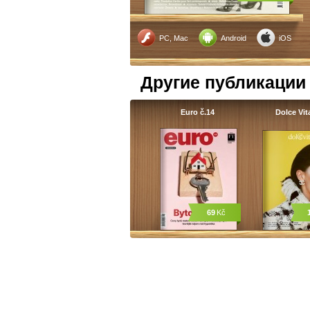
PC, Mac
Android
iOS
Другие публикации
Euro č.14
Dolce Vit
69
Kč