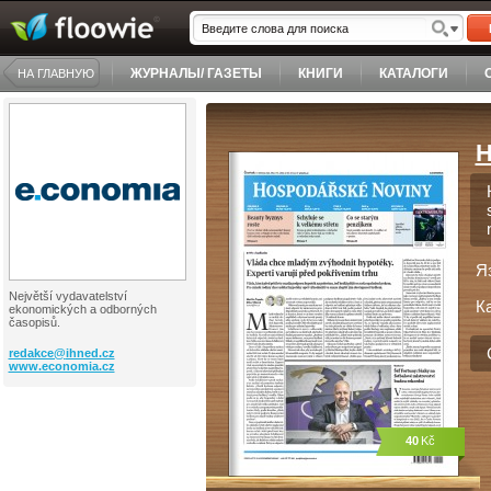
ЖУРНАЛЫ/ ГАЗЕТЫ
КНИГИ
КАТАЛОГИ
НА ГЛАВНУЮ
H
Я
Největší vydavatelství
К
ekonomických a odborných
časopisů.
redakce@
ihned.cz
www.economia.cz
40
Kč