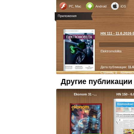
PC, Mac
Android
iOS
Приложения
HN 111 - 11.6.2026 
Elektromobilita
Дата публикации:
11.
Страниц:
1
Количест
Другие публикации
Ekonom 31 -…
HN 150 - 6.