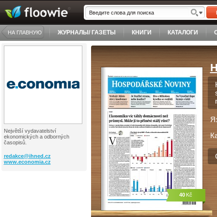
ЖУРНАЛЫ/ ГАЗЕТЫ
КНИГИ
КАТАЛОГИ
НА ГЛАВНУЮ
H
Я
Největší vydavatelství
К
ekonomických a odborných
časopisů.
redakce@
ihned.cz
www.economia.cz
40
Kč