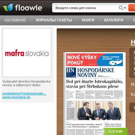
ЖУРНАЛЫ/ ГАЗЕТЫ
КНИГИ
КАТАЛОГИ
НА ГЛАВНУЮ
H
Vydavateľ denníka Hospodárske
Я
noviny a odborných titulov
predplatne@mafraslovaki…
К
www.hnonline.sk
EUR
0.99