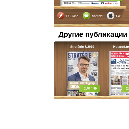
PC, Mac
Android
iOS
Другие публикации
Stratégie 8/2019
Hospodár
EUR
4.99
E