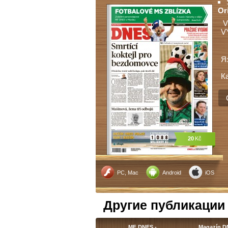
Or
V
V
Я
К
20
Kč
PC, Mac
Android
iOS
Другие публикации
MF DNES -…
Magazín 