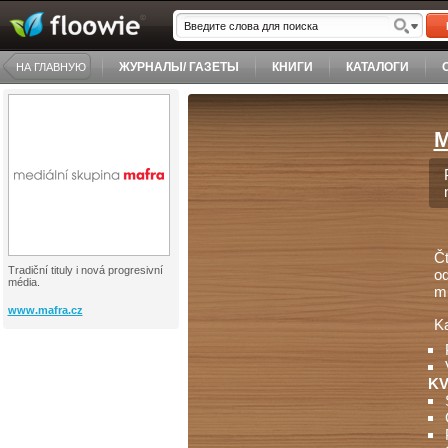
ЖУРНАЛЫ/ ГАЗЕТЫ
КНИГИ
КАТАЛОГИ
НА ГЛАВНУЮ
M
Čt
Tradiční tituly i nová progresivní
od
média.
mů
www.mafra.cz
Ka
KV