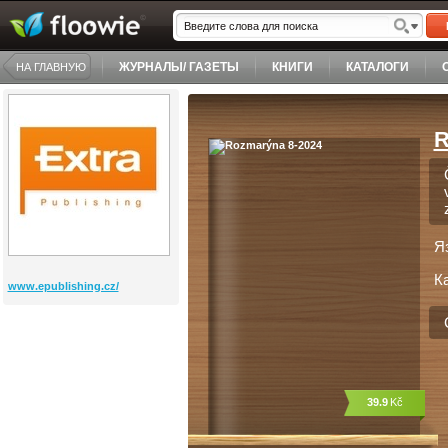
ЖУРНАЛЫ/ ГАЗЕТЫ
КНИГИ
КАТАЛОГИ
НА ГЛАВНУЮ
R
Я
К
www.epublishing.cz/
39.9
Kč