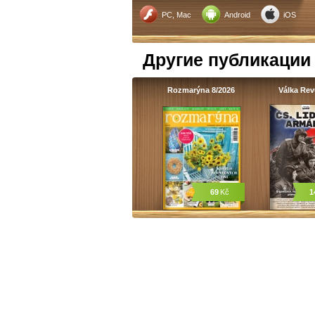
PC, Mac
Android
iOS
Другие публикации
Rozmarýna 8/2026
Válka Re
69
Kč
1