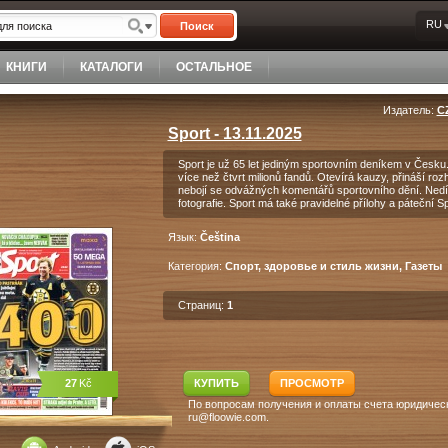
RU
Поиск
КНИГИ
КАТАЛОГИ
ОСТАЛЬНОЕ
Издатель:
C
Sport - 13.11.2025
Sport je už 65 let jediným sportovním deníkem v Česku. 
více než čtvrt milionů fandů. Otevírá kauzy, přináší roz
nebojí se odvážných komentářů sportovního dění. Nedíln
fotografie. Sport má také pravidelné přílohy a páteční S
Язык:
Čeština
Категория:
Спорт, здоровье и стиль жизни, Газеты
Страниц:
1
27
Kč
КУПИТЬ
ПРОСМОТР
По вопросам получения и оплаты счета юридическ
ru@floowie.com.