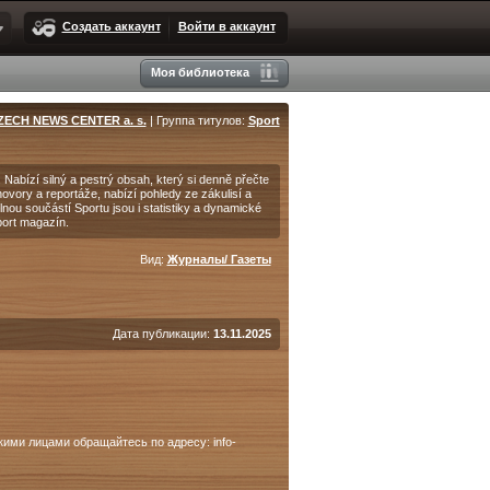
Создать аккаунт
Войти в аккаунт
Моя библиотека
ZECH NEWS CENTER a. s.
| Группа титулов:
Sport
Nabízí silný a pestrý obsah, který si denně přečte
hovory a reportáže, nabízí pohledy ze zákulisí a
ou součástí Sportu jsou i statistiky a dynamické
port magazín.
Вид:
Журналы/ Газеты
Дата публикации:
13.11.2025
ими лицами обращайтесь по адресу: info-