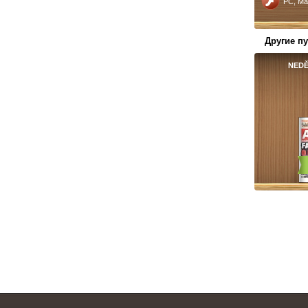
PC, Ma
Другие п
NEDĚ