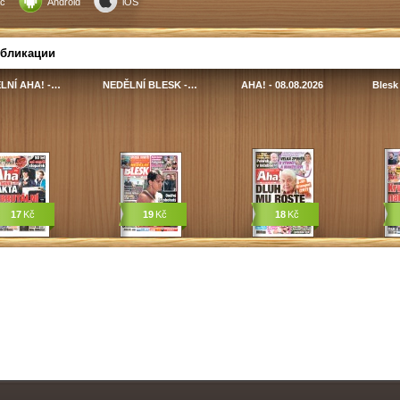
c
Android
iOS
убликации
LNÍ AHA! -…
NEDĚLNÍ BLESK -…
AHA! - 08.08.2026
Blesk 
17
Kč
19
Kč
18
Kč