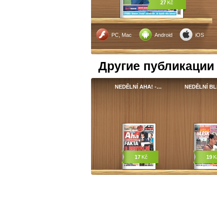
27
Kč
PC, Mac
Android
iOS
Другие публикации
NEDĚLNÍ AHA! -…
NEDĚLNÍ BL
17
Kč
19
K