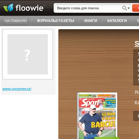
ЖУРНАЛЫ/ ГАЗЕТЫ
КНИГИ
КАТАЛОГИ
НА ГЛАВНУЮ
S
www.cncenter.cz/
Я
К