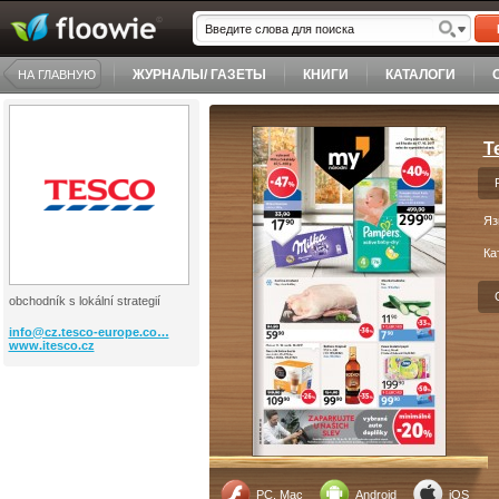
ЖУРНАЛЫ/ ГАЗЕТЫ
КНИГИ
КАТАЛОГИ
НА ГЛАВНУЮ
T
Яз
Ка
obchodník s lokální strategií
info@cz.tesco-europe.co…
www.itesco.cz
PC, Mac
Android
iOS