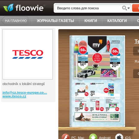
ЖУРНАЛЫ/ ГАЗЕТЫ
КНИГИ
КАТАЛОГИ
НА ГЛАВНУЮ
T
Яз
obchodník s lokální strategií
info@cz.tesco-europe.co…
www.itesco.cz
PC, Mac
Android
iOS