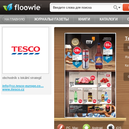
ЖУРНАЛЫ/ ГАЗЕТЫ
КНИГИ
КАТАЛОГИ
НА ГЛАВНУЮ
T
Яз
Ка
obchodník s lokální strategií
info@cz.tesco-europe.co…
www.itesco.cz
PC, Mac
Android
iOS