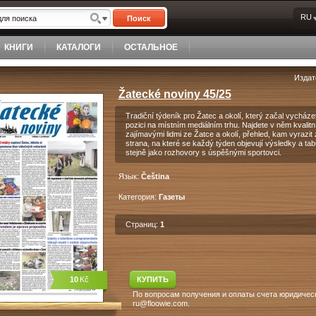
RU
Поиск
КНИГИ
КАТАЛОГИ
ОСТАЛЬНОЕ
Издат
Žatecké noviny 45/25
Tradiční týdeník pro Žatec a okolí, který začal vycháze
pozici na místním mediálním trhu. Najdete v něm kvalitn
zajímavými lidmi ze Žatce a okolí, přehled, kam vyrazit z
strana, na které se každý týden objevují výsledky a tabu
stejně jako rozhovory s úspěšnými sportovci.
Язык:
Čeština
Категория:
Газеты
Страниц:
1
10
Kč
КУПИТЬ
По вопросам получения и оплаты счета юридическ
ru@floowie.com.