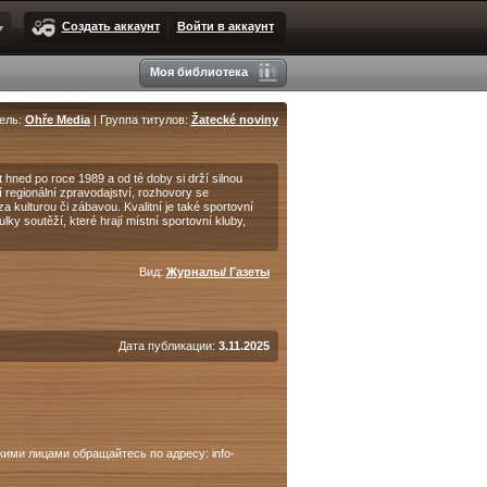
Создать аккаунт
Войти в аккаунт
Моя библиотека
ель:
Ohře Media
| Группа титулов:
Žatecké noviny
t hned po roce 1989 a od té doby si drží silnou
í regionální zpravodajství, rozhovory se
a kulturou či zábavou. Kvalitní je také sportovní
lky soutěží, které hrají místní sportovní kluby,
Вид:
Журналы/ Газеты
Дата публикации:
3.11.2025
ими лицами обращайтесь по адресу: info-