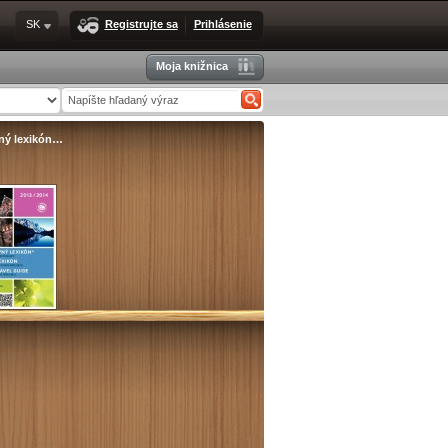
SK
Registrujte sa
Prihlásenie
Moja knižnica
ný lexikón…