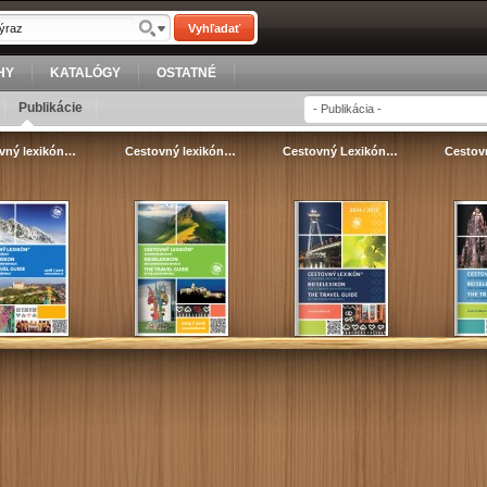
Vyhľadať
HY
KATALÓGY
OSTATNÉ
Publikácie
vný lexikón…
Cestovný lexikón…
Cestovný Lexikón…
Cestov