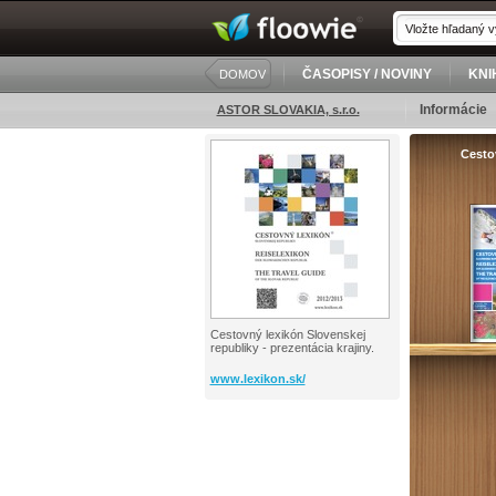
ČASOPISY / NOVINY
KNI
DOMOV
Informácie
ASTOR SLOVAKIA, s.r.o.
Cesto
Cestovný lexikón Slovenskej
republiky - prezentácia krajiny.
www.lexikon.sk/