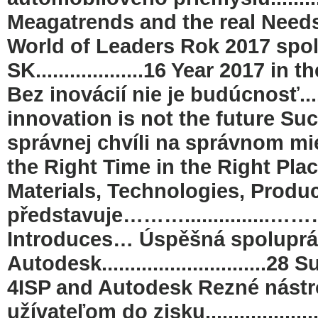
Meagatrends and the real Needs
World of Leaders Rok 2017 spo
SK...................16 Year 2017
Bez inovácií nie je budúcnosť..........
innovation is not the future Su
správnej chvíli na správnom 
the Right Time in the Right Pla
Materials, Technologies, Produ
představuje……….............
Introduces… Úspěšná spoluprá
Autodesk...........................
4ISP and Autodesk Rezné nástr
užívateľom do zisku......................