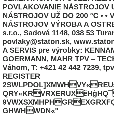
POVLAKOVANIE NÁSTROJOV U
NÁSTROJOV UŽ DO 200 °C • •
NÁSTROJOV VÝROBA A OSTR
s.r.o., Sadová 1148, 038 53 Turan
povlaky@staton.sk, www.sta
A SERVIS pre výrobky: KENNA
GOERMANN, MAHR TPV – TECHNO
Váhom, T: +421 42 442 7239, t
REGISTER
2SWLPDOL]XMWHVY«REU
QRY«KRVRXERUXěHģHQ¯
9VWXSXMHPHGREXGRXF
GHWHWDN«"