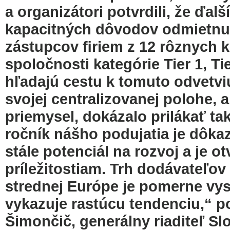
a organizátori potvrdili, že ďa
kapacitných dôvodov odmietnuť
zástupcov ﬁriem z 12 rôznych k
spoločnosti kategórie Tier 1, Tie
hľadajú cestu k tomuto odvetvi
svojej centralizovanej polohe, 
priemysel, dokázalo prilákať ta
ročník nášho podujatia je dôk
stále potenciál na rozvoj a je
príležitostiam. Trh dodávateľo
strednej Európe je pomerne vy
vykazuje rastúcu tendenciu,“ p
Šimončič, generálny riaditeľ Slo