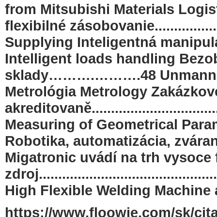
from Mitsubishi Materials Log
flexibilné zásobovanie...........
Supplying Inteligentná manipulácia 
Intelligent loads handling Bez
sklady……….……….48 Unmanned 
Metrológia Metrology Zakázkové
akreditovaně.............................
Measuring of Geometrical Param
Robotika, automatizácia, zvára
Migatronic uvádí na trh vysoce f
zdroj......................................
High Flexible Welding Machine 
https://www.floowie.com/sk/cita