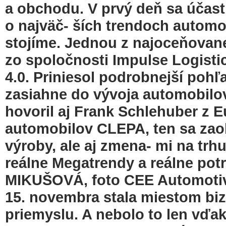
a obchodu. V prvý deň sa účast
o najväč- ších trendoch automo
stojíme. Jednou z najoceňovane
zo spoločnosti Impulse Logisti
4.0. Priniesol podrobnejší pohľ
zasiahne do vývoja automobilo
hovoril aj Frank Schlehuber z 
automobilov CLEPA, ten sa zao
výroby, ale aj zmena- mi na tr
reálne Megatrendy a reálne po
MIKUŠOVÁ, foto CEE Automotive
15. novembra stala miestom bi
priemyslu. A nebolo to len vďak