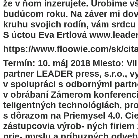
že v ňom inzerujete. Urobíme vše
budúcom roku. Na záver mi dov
kruhu svojich rodín, vám srdcu 
S úctou Eva Ertlová www.leaderp
https://www.floowie.com/sk/cita
Termín: 10. máj 2018 Miesto: Vi
partner LEADER press, s.r.o., 
v spolupráci s odbornými part
v obrábaní Zámerom konferenci
teligentných technológiách, p
s dôrazom na Priemysel 4.0. Ci
zástupcovia výrob- ných firiem 
prie- myslu a príbuzných odvet