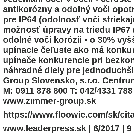
antikorózny a odolný voči opot
pre IP64 (odolnosť voči strieka
možnosť úpravy na triedu IP67 
odolné voči korózii • o 30% vyšš
upínacie čeľuste ako má konkur
upínače konkurencie pri bezko
náhradné diely pre jednoduchši
Group Slovensko, s.r.o. Centru
M: 0911 878 800 T: 042/4331 7
www.zimmer-group.sk
https://www.floowie.com/sk/cita
www.leaderpress.sk | 6/2017 |