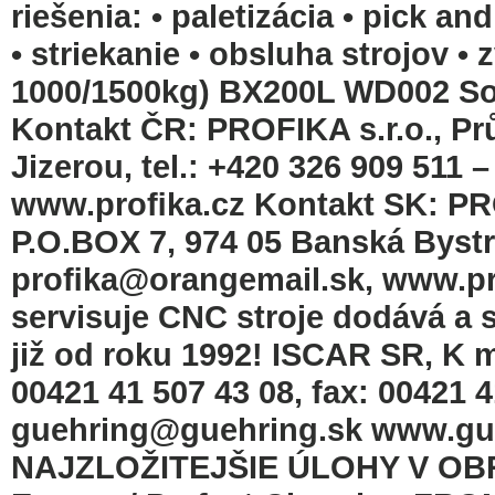
riešenia: • paletizácia • pick a
• striekanie • obsluha strojov 
1000/1500kg) BX200L WD002 Sol
Kontakt ČR: PROFIKA s.r.o., Pr
Jizerou, tel.: +420 326 909 511 
www.proﬁka.cz Kontakt SK: PRO
P.O.BOX 7, 974 05 Banská Bystri
proﬁka@orangemail.sk, www.p
servisuje CNC stroje dodává a s
již od roku 1992! ISCAR SR, K mú
00421 41 507 43 08, fax: 00421 
guehring@guehring.sk www.gu
NAJZLOŽITEJŠIE ÚLOHY V OBRÁB