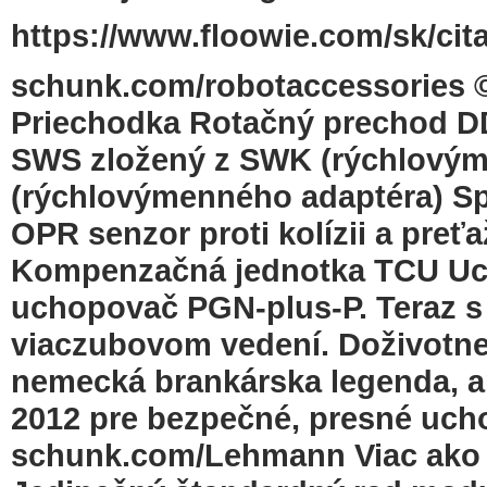
https://www.floowie.com/sk/cita
schunk.com/robotaccessories
Priechodka Rotačný prechod 
SWS zložený z SWK (rýchlovým
(rýchlovýmenného adaptéra) Sp
OPR senzor proti kolízii a preť
Kompenzačná jednotka TCU Uc
uchopovač PGN-plus-P. Teraz 
viaczubovom vedení. Doživotn
nemecká brankárska legenda,
2012 pre bezpečné, presné ucho
schunk.com/Lehmann Viac ako 