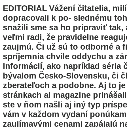
EDITORIAL Vážení čitatelia, milí 
dopracovali k po- slednému to
snažili sme sa ho pripraviť tak
veľmi radi, že pravidelne reaguj
zaujmú. Či už sú to odborné a 
spríjemnia chvíle oddychu a zár
informácií, ako napríklad séria
bývalom Česko-Slovensku, či č
zberateľoch a podobne. Aj to j
stránkach ai magazine prinášali
ste v ňom našli aj iný typ prís
vám v každom vydaní ponúkame, 
zaujímavými cenami zapájajú na