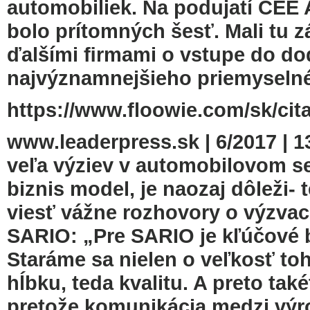
automobiliek. Na podujatí CEE
bolo prítomných šesť. Mali tu zá
ďalšími ﬁrmami o vstupe do dod
najvýznamnejšieho priemyselné
https://www.floowie.com/sk/cita
www.leaderpress.sk | 6/2017 | 
veľa výziev v automobilovom se
biznis model, je naozaj dôleži-
viesť vážne rozhovory o výzva
SARIO: „Pre SARIO je kľúčové 
Staráme sa nielen o veľkosť to
hĺbku, teda kvalitu. A preto tak
pretože komunikácia medzi výro