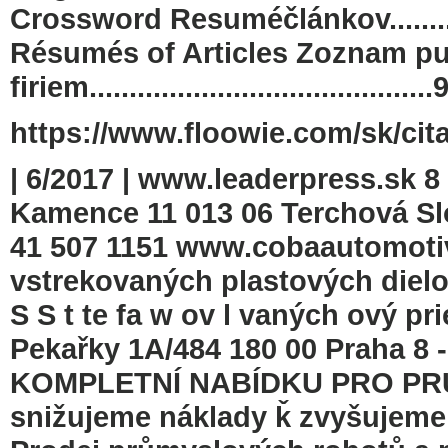
Crossword Resuméčlánkov..................
Résumés of Articles Zoznam pu
firiem..................................
https://www.floowie.com/sk/cita
| 6/2017 | www.leaderpress.s
Kamence 11 013 06 Terchová Slov
41 507 1151 www.cobaautomotiv
vstrekovaných plastových dielo
S S t te fa w ov l vaných ový 
Pekařky 1A/484 180 00 Praha 8
KOMPLETNÍ NABÍDKU PRO PR
snižujeme náklady ǩ zvyšujeme 