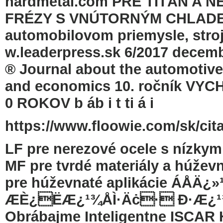
hardmetal.com PRE TITÁN A
FRÉZY S VNÚTORNÝM CHLADE
automobilovom priemysle, stroj
w.leaderpress.sk 6/2017 december 
® Journal about the automotive
and economics 10. ročník VYC
0 ROKOV b áb i t ti á i
https://www.floowie.com/sk/cita
LF pre nerezové ocele s nízky
MF pre tvrdé materiály a húževn
pre húževnaté aplikácie ÁÅ
ÆÈ¿ËÆ¿¹¾ÅÌ·Äċ· Ð·Æ¿¹¾ÅÌ·Ä
Obrábajme Inteligentne ISCAR