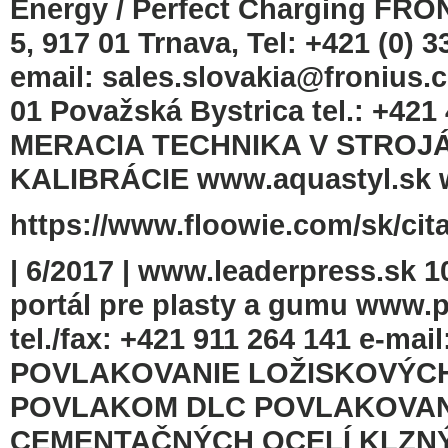
Energy / Perfect Charging FRO
5, 917 01 Trnava, Tel: +421 (0) 3
email: sales.slovakia@fronius.
01 Považská Bystrica tel.: +421
MERACIA TECHNIKA V STROJÁR
KALIBRÁCIE www.aquastyl.sk www
https://www.floowie.com/sk/cita
| 6/2017 | www.leaderpress.sk
portál pre plasty a gumu www.pl
tel./fax: +421 911 264 141 e-mail
POVLAKOVANIE LOŽISKOVÝC
POVLAKOM DLC POVLAKOVAN
CEMENTAČNÝCH OCELÍ KLZNÝ