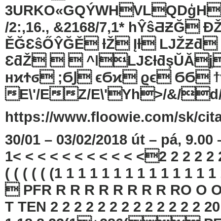
3URKO«GQÝWHVLQDģH
/2:,16., &2168/7,1* hŶŝƋƵĞ
ĚĞƐŝŐŶĞĚ ƚŽ Įƚ ǇŽƵƌ
Ɛ͘ƌ͘Ž͘   ^ǀ͘ǇƐƚƌşŬĂ
нϰϮϭ ;ϬͿ ϵϬϰ ϱϵ ϬϬ ϯϯ
E\'/EZ/E\'Yh>/&/
https://www.floowie.com/sk/cita
30/01 – 03/02/2018 út – pá, 9.00 –
1< < < < < < < < < < <2 2 2 2 2 2 2
( ( ( ( ( (1 1 1 1 1 1 1 1 1 1 1 1 1 1
 PFR R R R R R R R R RO O O
T TEN 2 2 2 2 2 2 2 2 2 2 2 2 2 20 