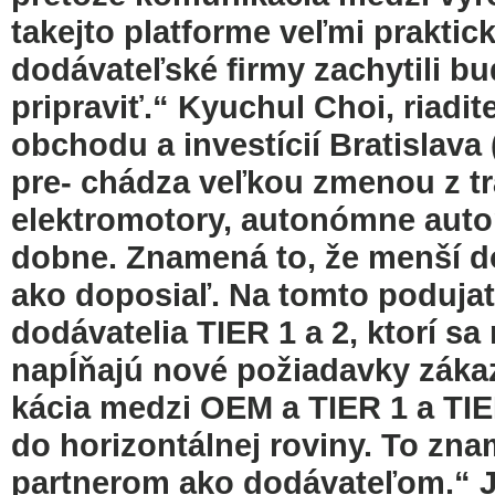
takejto platforme veľmi praktick
dodávateľské ﬁrmy zachytili bu
pripraviť.“ Kyuchul Choi, riadi
obchodu a investícií Bratislav
pre- chádza veľkou zmenou z t
elektromotory, autonómne autom
dobne. Znamená to, že menší do
ako doposiaľ. Na tomto podujatí
dodávatelia TIER 1 a 2, ktorí s
napĺňajú nové požiadavky záka
kácia medzi OEM a TIER 1 a TIE
do horizontálnej roviny. To zna
partnerom ako dodávateľom.“ Ju