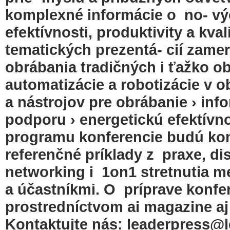
komplexné informácie o no- v
efektívnosti, produktivity a kv
tematických prezentá- cií zame
obrábania tradičných i ťažko o
automatizácie a robotizácie v ob
a nástrojov pre obrábanie › in
podporu › energetickú efektív
programu konferencie budú kon
referenčné príklady z praxe, di
networking i 1on1 stretnutia m
a účastníkmi. O príprave konf
prostredníctvom ai magazine a
Kontaktujte nás: leaderpress@l