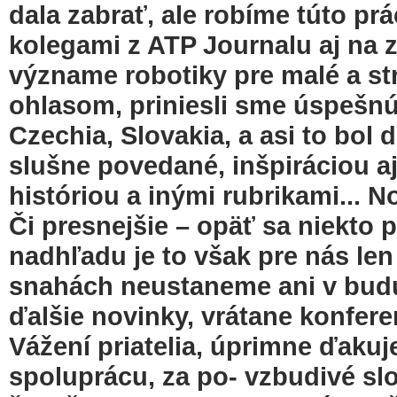
dala zabrať, ale robíme túto pr
kolegami z ATP Journalu aj na 
význame robotiky pre malé a st
ohlasom, priniesli sme úspešnú
Czechia, Slovakia, a asi to bol 
slušne povedané, inšpiráciou aj 
históriou a inými rubrikami... N
Či presnejšie – opäť sa niekto
nadhľadu je to však pre nás len
snahách neustaneme ani v budú
ďalšie novinky, vrátane konfere
Vážení priatelia, úprimne ďaku
spoluprácu, za po- vzbudivé slov