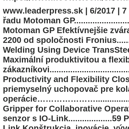
www.leaderpress.sk | 6/2017 |
řadu Motoman GP....................
Motoman GP Efektívnejšie zvára
2200 od spoločnosti Fronius.........
Welding Using Device TransSte
Maximální produktivitou a flexibi
zákazníkovi................................
Productivity and Flexibility Cl
priemyselný uchopovač pre kol
operácie………………….................
Gripper for Collaborative Ope
senzor s IO-Link.................
Link Konštrukcia, inovácie, výv