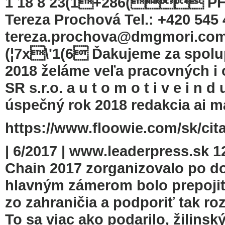
1 18 8 23(1+286( PFRO
Tereza Prochová Tel.: +420 545 
tereza.prochova@dmgmori.co
(¦7x\'1(6 Ďakujeme za spolu
2018 želáme veľa pracovných i
SR s.r.o. a u t o m o t i v e i n 
úspečný rok 2018 redakcia ai 
https://www.floowie.com/sk/cita
| 6/2017 | www.leaderpress.sk 
Chain 2017 zorganizovalo po do
hlavným zámerom bolo prepojiť 
zo zahraničia a podporiť tak ro
To sa viac ako podarilo, žilins