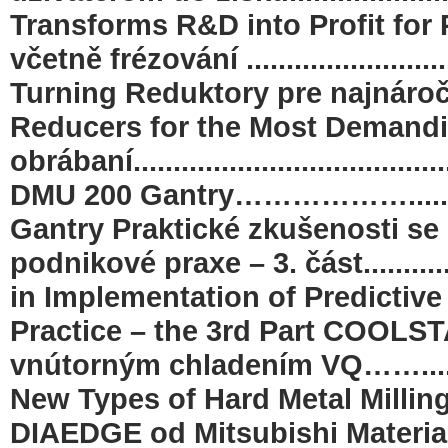
Transforms R&D into Profit for
včetně frézování .....................
Turning Reduktory pre najnáročnejšie
Reducers for the Most Demandi
obrábaní.................................
DMU 200 Gantry……………….....
Gantry Praktické zkušenosti se
podnikové praxe – 3. část............
in Implementation of Predictiv
Practice – the 3rd Part COOLST
vnútorným chladením VQ……..........
New Types of Hard Metal Milling
DIAEDGE od Mitsubishi Materi