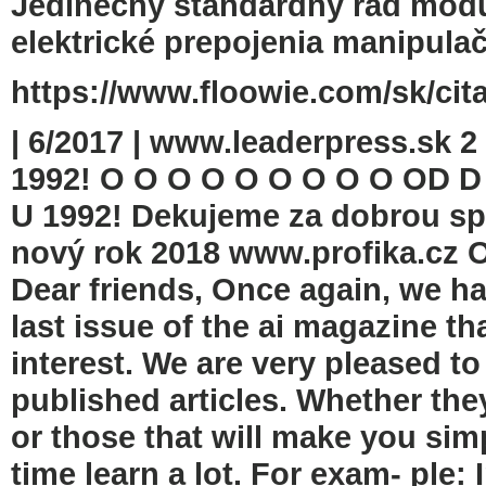
Jedinečný štandardný rad modu
elektrické prepojenia manipula
https://www.floowie.com/sk/cita
| 6/2017 | www.leaderpress.s
1992! O O O O O O O O O OD D
U 1992! Dekujeme za dobrou sp
nový rok 2018 www.profika.c
Dear friends, Once again, we ha
last issue of the ai magazine th
interest. We are very pleased to
published articles. Whether the
or those that will make you sim
time learn a lot. For exam- ple: 