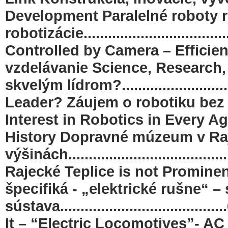
Development Paralelné roboty r
robotizácie................................
Controlled by Camera – Efficie
vzdelávanie Science, Research,
skvelým lídrom?.....................
Leader? Záujem o robotiku bez rozdie
Interest in Robotics in Every Ag
History Dopravné múzeum v Raje
výšinách...............................
Rajecké Teplice is not Prominen
špecifiká - „elektrické rušne“ –
sústava...............................
It – “Electric Locomotives”- 