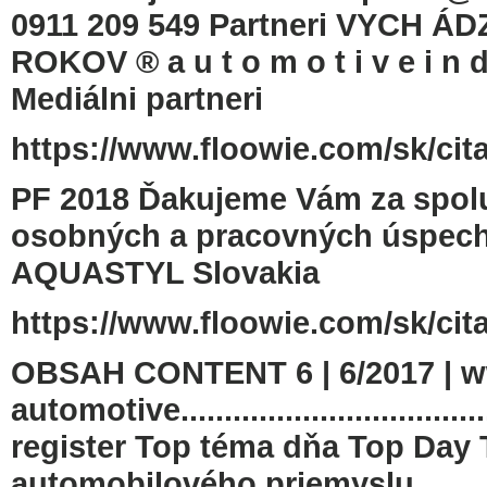
0911 209 549 Partneri VYCH Á
ROKOV ® a u t o m o t i v e i n d
Mediálni partneri
https://www.floowie.com/sk/cita
PF 2018 Ďakujeme Vám za spolu
osobných a pracovných úspech
AQUASTYL Slovakia
https://www.floowie.com/sk/cita
OBSAH CONTENT 6 | 6/2017 | w
automotive..............................
register Top téma dňa Top Day 
automobilového priemyslu...................