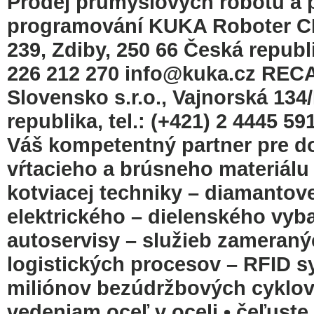
Prodej průmyslových robotů a pe
programování KUKA Roboter CE
239, Zdiby, 250 66 Česká republ
226 212 270 info@kuka.cz RE
Slovensko s.r.o., Vajnorská 134
republika, tel.: (+421) 2 4445 5
Váš kompetentný partner pre do
vŕtacieho a brúsneho materiálu
kotviacej techniky – diamantove
elektrického – dielenského vyb
autoservisy – služieb zameraný
logistických procesov – RFID 
miliónov bezúdržbových cyklov
vedeniam oceľ v oceli • čeľust