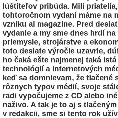
lúštiteľov pribúda. Milí priatelia
tohtoročnom vydaní máme na naše
vzniku ai magazine. Pred desiati
vydanie a my sme dnes hrdí na 
priemysle, strojárstve a ekono
toto desiate výročie uzavrie, d
ho čaká ešte najmenej taká ist
technológií a internetových médi
keď sa domnievam, že tlačené 
rôznych typov médií, svoje stál
radi vypočujeme z CD alebo iné
naživo. A tak je to aj s tlačený
v redakcii, sme si tento rok uží