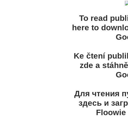
To read publ
here to downl
Goo
Ke čtení publ
zde a stáhně
Goo
Для чтения 
здесь и заг
Floowie 