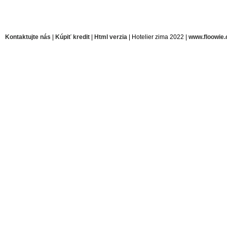
Kontaktujte nás
|
Kúpiť kredit
|
Html verzia
| Hotelier zima 2022 |
www.floowie