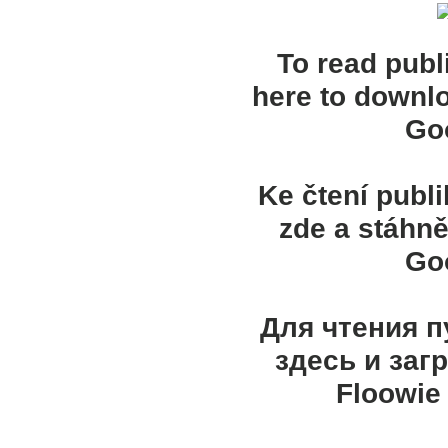
To read publ
here to downl
Goo
Ke čtení publ
zde a stáhně
Goo
Для чтения 
здесь и заг
Floowie 