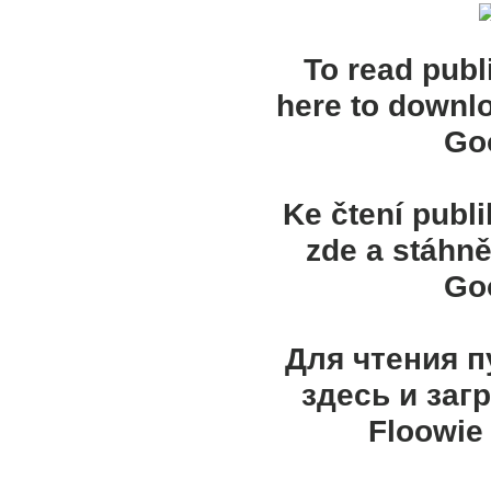
To read publ
here to downl
Goo
Ke čtení publ
zde a stáhně
Goo
Для чтения 
здесь и заг
Floowie 