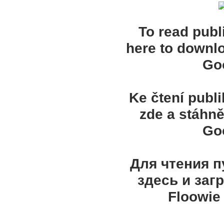
To read publ
here to downl
Goo
Ke čtení publ
zde a stáhně
Goo
Для чтения 
здесь и заг
Floowie 