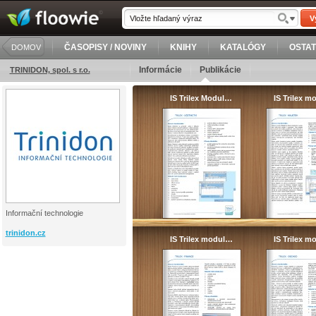
V
ČASOPISY / NOVINY
KNIHY
KATALÓGY
OSTA
DOMOV
Informácie
Publikácie
TRINIDON, spol. s r.o.
IS Trilex Modul…
IS Trilex 
Informační technologie
trinidon.cz
IS Trilex modul…
IS Trilex 