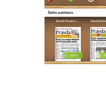
Ďalšie publikácie
Denník Pravda 7.…
Denník Pra
EUR
2
E