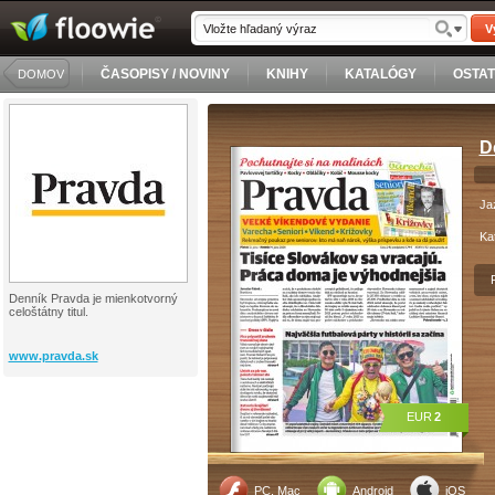
V
ČASOPISY / NOVINY
KNIHY
KATALÓGY
OSTA
DOMOV
D
Ja
Ka
Denník Pravda je mienkotvorný
celoštátny titul.
www.pravda.sk
EUR
2
PC, Mac
Android
iOS