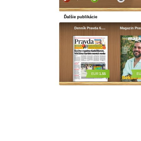
Ďalšie publikácie
Denník Pravda 6.…
Magazin Pra
EUR
1.55
E