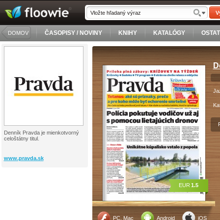
V
ČASOPISY / NOVINY
KNIHY
KATALÓGY
OSTA
DOMOV
D
Ja
Ka
Denník Pravda je mienkotvorný
celoštátny titul.
www.pravda.sk
EUR
1.5
PC, Mac
Android
iOS