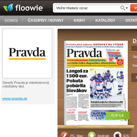
V
ČASOPISY / NOVINY
KNIHY
KATALÓGY
OSTA
DOMOV
D
Ja
Ka
Denník Pravda je mienkotvorný
celoštátny titul.
www.pravda.sk
EUR
1.5
PC, Mac
Android
iOS