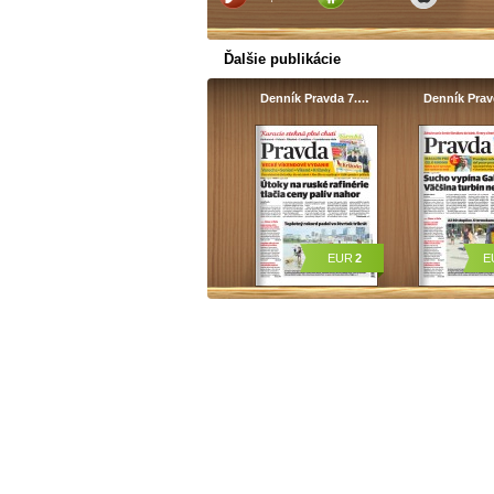
Ďalšie publikácie
Denník Pravda 7.…
Denník Pra
EUR
2
E