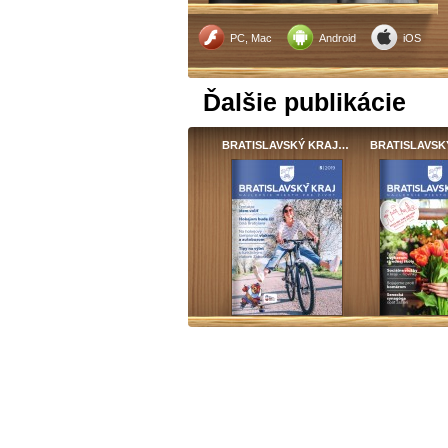
PC, Mac
Android
iOS
Ďalšie publikácie
BRATISLAVSKÝ KRAJ…
BRATISLAVSK