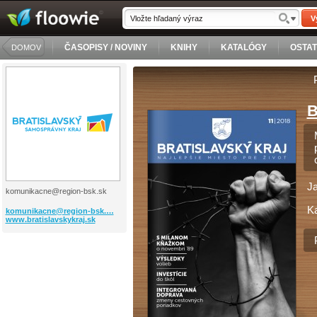
V
ČASOPISY / NOVINY
KNIHY
KATALÓGY
OSTA
DOMOV
B
J
komunikacne@region-bsk.sk
Ka
komunikacne@region-bsk.…
www.bratislavskykraj.sk