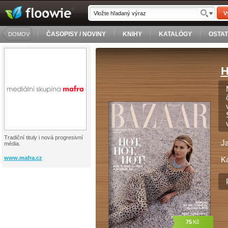
V
ČASOPISY / NOVINY
KNIHY
KATALÓGY
OSTA
DOMOV
H
Tradiční tituly i nová progresivní
J
média.
www.mafra.cz
Ka
75
Kč