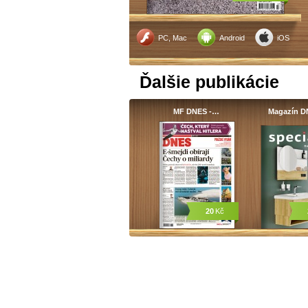
PC, Mac
Android
iOS
Ďalšie publikácie
MF DNES -…
Magazín 
20
Kč