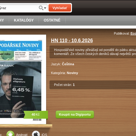
Vyhľadať
HY
KATALÓGY
OSTATNÉ
Publikoval:
Eco
HN 110 - 10.6.2026
Hospodářské noviny přinášejí od pondělí do pátku aktuá
komentáři. Ze všech českých deníků dávají největší pr
Jazyk:
Čeština
Kategória:
Noviny
Počet strán:
1
40
Kč
Koupit na Digiportu
c
Android
iOS