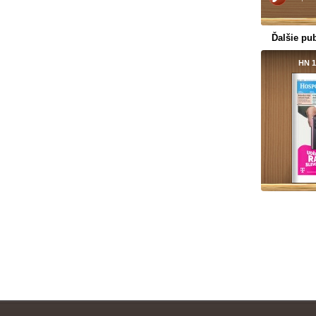
Ďalšie pub
HN 1