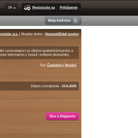
SK
Registrujte sa
Prihlásenie
Moja knižnica
nomia, a.s.
| Skupiny titulov :
Hospodářské noviny
lní zpravodajství se silnými analytickými prvky a
ostor informacím z české i světové ekonomiky.
Typ:
Časopisy / Noviny
Dátum zverejnenia :
10.6.2026
Více o Digiportu