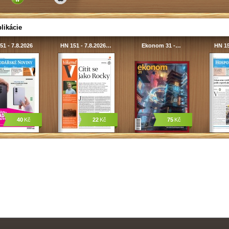
likácie
51 - 7.8.2026
HN 151 - 7.8.2026…
Ekonom 31 -…
HN 15
40
Kč
22
Kč
75
Kč