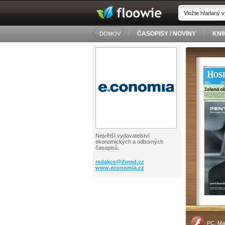
ČASOPISY / NOVINY
KNI
DOMOV
Největší vydavatelství
ekonomických a odborných
časopisů.
redakce@
ihned.cz
www.economia.cz
PC, Ma