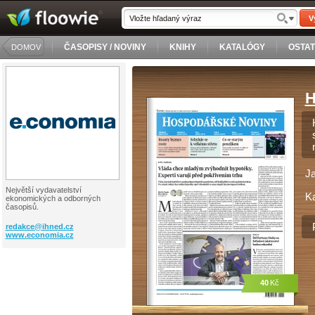
V
ČASOPISY / NOVINY
KNIHY
KATALÓGY
OSTA
DOMOV
H
J
Největší vydavatelství
Ka
ekonomických a odborných
časopisů.
redakce@
ihned.cz
www.economia.cz
40
Kč