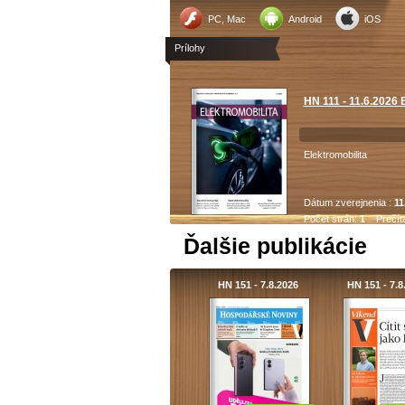
PC, Mac
Android
iOS
Prílohy
HN 111 - 11.6.2026 
Elektromobilita
Dátum zverejnenia :
11
Počet strán:
1
Prečít
Ďalšie publikácie
HN 151 - 7.8.2026
HN 151 - 7.