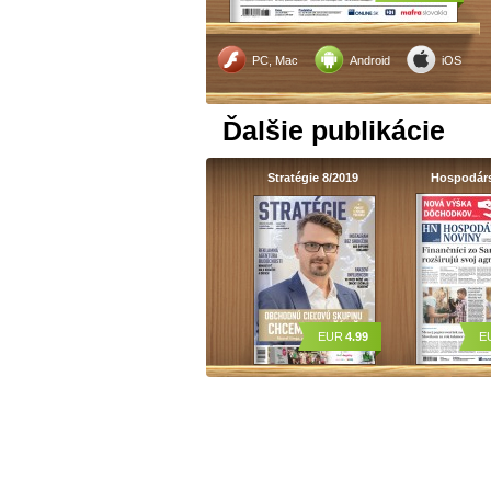
PC, Mac
Android
iOS
Ďalšie publikácie
Stratégie 8/2019
Hospodár
EUR
4.99
E