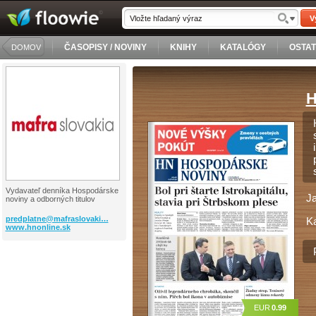
V
ČASOPISY / NOVINY
KNIHY
KATALÓGY
OSTA
DOMOV
H
Vydavateľ denníka Hospodárske
J
noviny a odborných titulov
predplatne@mafraslovaki…
Ka
www.hnonline.sk
EUR
0.99