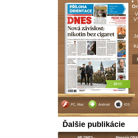
Or
V
V
J
Ka
20
Kč
PC, Mac
Android
iOS
Ďalšie publikácie
MF DNES -…
Magazín ON