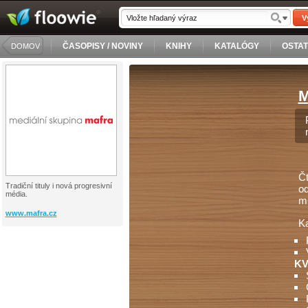
V
ČASOPISY / NOVINY
KNIHY
KATALÓGY
OSTA
DOMOV
M
Čt
Tradiční tituly i nová progresivní
od
média.
mů
www.mafra.cz
Ka
KV