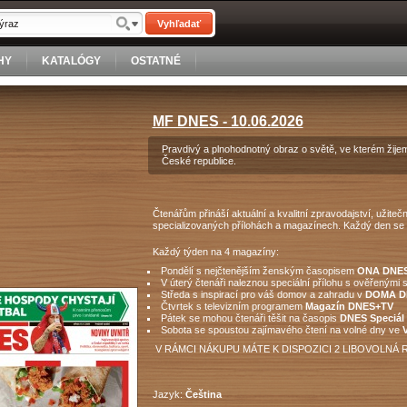
Vyhľadať
HY
KATALÓGY
OSTATNÉ
MF DNES - 10.06.2026
Pravdivý a plnohodnotný obraz o světě, ve kterém žijem
České republice.
Čtenářům přináší aktuální a kvalitní zpravodajství, užite
specializovaných přílohách a magazínech. Každý den se m
Každý týden na 4 magazíny:
Pondělí s nejčtenějším ženským časopisem
ONA DNE
V úterý čtenáři naleznou speciální přílohu s ověřenými 
Středa s inspirací pro váš domov a zahradu v
DOMA 
Čtvrtek s televizním programem
Magazín DNES+TV
Pátek se mohou čtenáři těšit na časopis
DNES Speciál
Sobota se spoustou zajímavého čtení na volné dny ve
V
V RÁMCI NÁKUPU MÁTE K DISPOZICI 2 LIBOVOLNÁ 
Jazyk:
Čeština