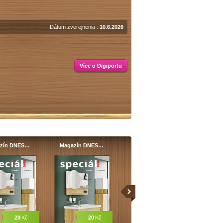
Dátum zverejnenia :
10.6.2026
Více o Digiportu
zín DNES…
Magazín DNES…
20
Kč
20
Kč