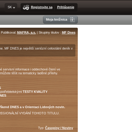
SK
Registrujte sa
Prihlásenie
Moja knižnica
Publikoval:
MAFRA, a.s.
| Skupiny titulov :
MF Dnes
e. MF DNES je největší seriózní celostátní deník v
čné servisní informace i oddechové čtení ve
ůžete těšit na tematicky laděné přílohy.
S
spotřebitelskými
TESTY KVALITY
DNES
íkend DNES a v Orientaci Lidových novin.
REGIONÁLNÍ VYDÁNÍ TOHOTO TITULU.
Typ:
Časopisy / Noviny