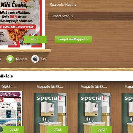
Kategória:
Noviny
Počet strán:
1
20
Kč
Koupit na Digiportu
c
Android
iOS
likácie
 DNES -…
Magazín DNES…
Magazín DNES…
Maga
20
Kč
20
Kč
20
Kč