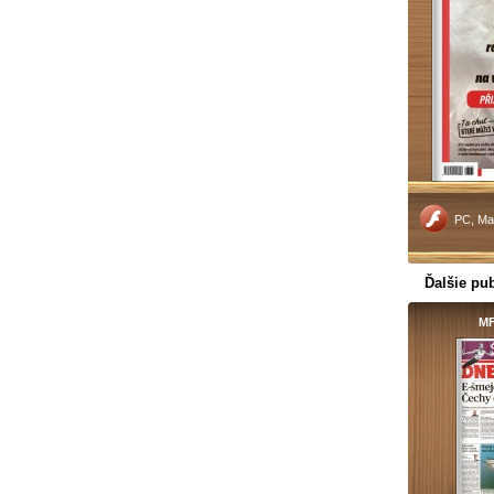
PC, Ma
Ďalšie pub
MF