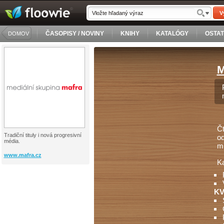
V
ČASOPISY / NOVINY
KNIHY
KATALÓGY
OSTA
DOMOV
M
Čt
Tradiční tituly i nová progresivní
od
média.
mů
www.mafra.cz
Ka
KV