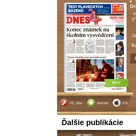
Or
V
V
J
Ka
20
Kč
PC, Mac
Android
iOS
Ďalšie publikácie
MF DNES -…
Víkend D