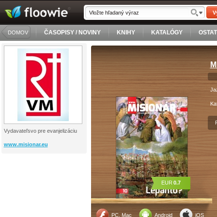
V
ČASOPISY / NOVINY
KNIHY
KATALÓGY
OSTA
DOMOV
M
Ja
Ka
Vydavateľsvo pre evanjelizáciu
www.misionar.eu
EUR
0.7
PC, Mac
Android
iOS