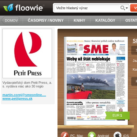
V
ČASOPISY / NOVINY
KNIHY
KATALÓGY
OSTA
DOMOV
S
Ja
Ka
Vydavateľský dom Petit Press, a.
s. vydáva viac ako 30 regio
martin.corej@smeonline.…
www.petitpress.sk
EUR
1
PC, Mac
Android
iOS