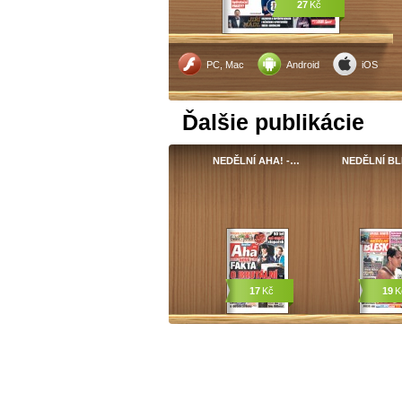
27
Kč
PC, Mac
Android
iOS
Ďalšie publikácie
NEDĚLNÍ AHA! -…
NEDĚLNÍ BL
17
Kč
19
K