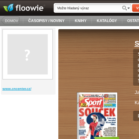
V
ČASOPISY / NOVINY
KNIHY
KATALÓGY
OSTA
DOMOV
S
www.cncenter.cz/
J
Ka