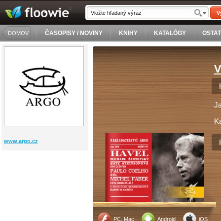
V
ČASOPISY / NOVINY
KNIHY
KATALÓGY
OSTA
DOMOV
V
J
Ka
www.argo.cz
PC, Mac
Android
iOS