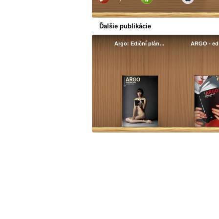
Ďalšie publikácie
Argo: Ediční plán…
ARGO - ed