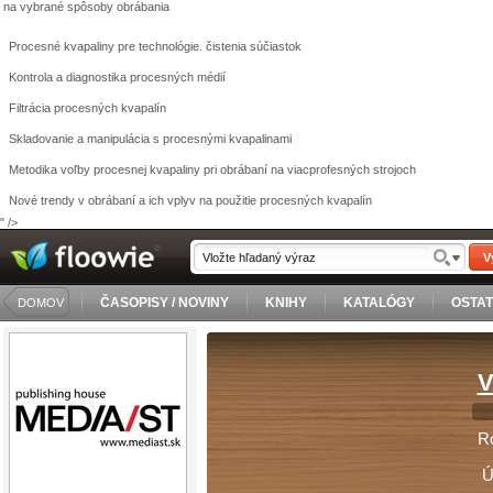
na vybrané spôsoby obrábania
Procesné kvapaliny pre technológie
. čistenia súčiastok
Kontrola a diagnostika
procesných médií
Filtrácia procesných kvapalín
Skladovanie a manipulácia
s procesnými kvapalinami
Metodika voľby procesnej kvapaliny
pri obrábaní na viacprofesných strojoch
Nové trendy v obrábaní a ich vplyv
na použitie procesných kvapalín
" />
V
ČASOPISY / NOVINY
KNIHY
KATALÓGY
OSTA
DOMOV
V
Ro
Úč