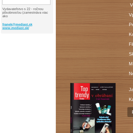
Vo
Vydavateľstvo s 22 - ročnou
pôsobnosťou (zamestnáva viac
Vp
ako
Pr
franek@
mediast.sk
www.mediast.sk/
Ko
Fi
Sk
Me
No
J
Ka