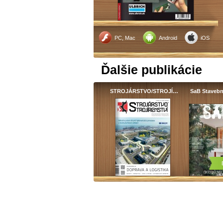
PC, Mac
Android
iOS
Ďalšie publikácie
STROJÁRSTVO/STROJÍ…
SaB Staveb