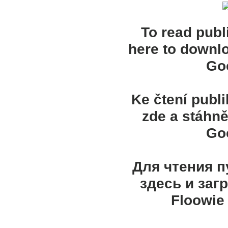
To read publ
here to downl
Goo
Ke čtení publ
zde a stáhně
Goo
Для чтения 
здесь и заг
Floowie 