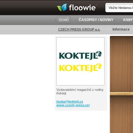
ČASOPISY / NOVINY
KNIH
DOMŮ
Informace
CZECH PRESS GROUP a.s.
Vydavatelství magazínů z rodiny
Koktejl.
louka@
koktejl.cz
www.czech-press.cz/