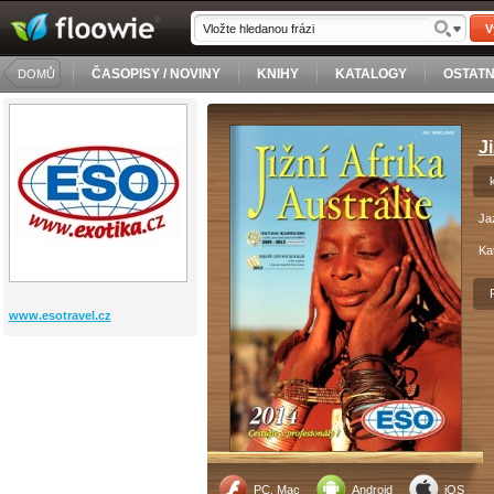
V
ČASOPISY / NOVINY
KNIHY
KATALOGY
OSTATN
DOMŮ
Ji
Ja
Ka
www.esotravel.cz
PC, Mac
Android
iOS