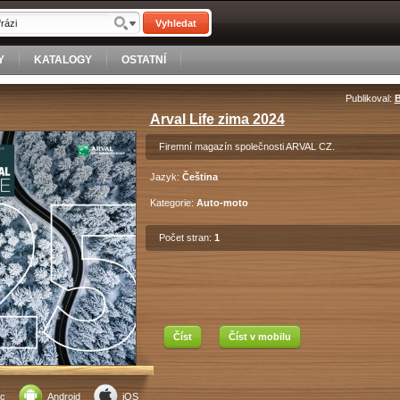
Vyhledat
Y
KATALOGY
OSTATNÍ
Publikoval:
B
Arval Life zima 2024
Firemní magazín společnosti ARVAL CZ.
Jazyk:
Čeština
Kategorie:
Auto-moto
Počet stran:
1
Číst
Číst v mobilu
c
Android
iOS