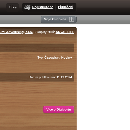
CS
Registrujte se
Přihlášení
Moje knihovna
irel Advertising, s.r.o.
| Skupiny titulů:
ARVAL LIFE
Typ:
Časopisy / Noviny
Datum publikování:
11.12.2024
Více o Digiportu