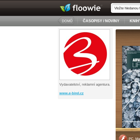
ČASOPISY / NOVINY
KNIH
DOMŮ
Vydavatelství, reklamní agentura.
www.e-birel.cz
PC, Ma