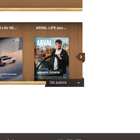
l Life SK…
ARVAL LIFE jaro…
Od autora