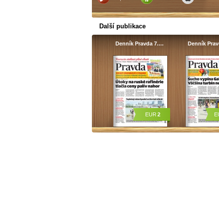
Další publikace
Denník Pravda 7.…
Denník Pra
EUR
2
E