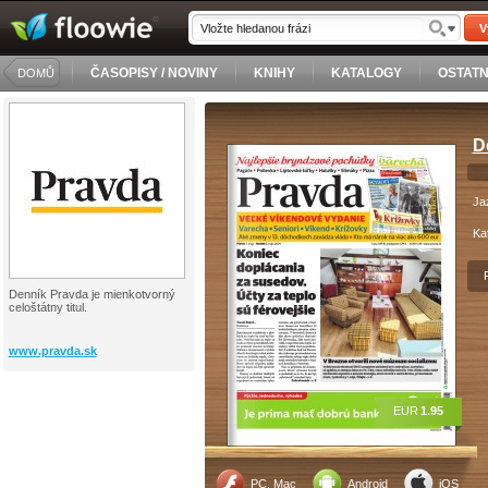
V
ČASOPISY / NOVINY
KNIHY
KATALOGY
OSTATN
DOMŮ
D
Ja
Ka
Denník Pravda je mienkotvorný
celoštátny titul.
www.pravda.sk
EUR
1.95
PC, Mac
Android
iOS