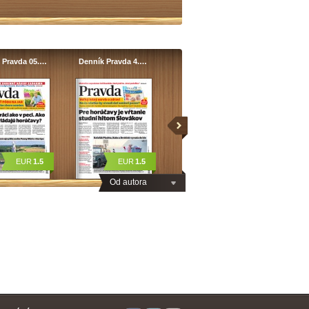
 Pravda 05.…
Denník Pravda 4.…
EUR
1.5
EUR
1.5
Od autora