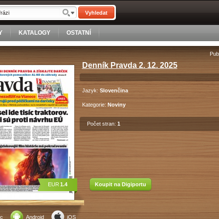
Vyhledat
Y
KATALOGY
OSTATNÍ
Pub
Denník Pravda 2. 12. 2025
Jazyk:
Slovenčina
Kategorie:
Noviny
Počet stran:
1
EUR
1.4
Koupit na Digiportu
c
Android
iOS