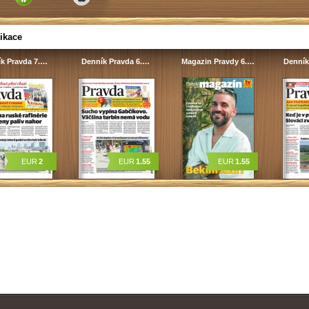
ikace
k Pravda 7.…
Denník Pravda 6.…
Magazin Pravdy 6.…
Denník
EUR
2
EUR
1.55
EUR
1.55