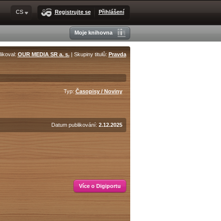
CS
Registrujte se
Přihlášení
Moje knihovna
likoval:
OUR MEDIA SR a. s.
| Skupiny titulů:
Pravda
Typ:
Časopisy / Noviny
Datum publikování:
2.12.2025
Více o Digiportu