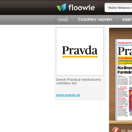
ČASOPISY / NOVINY
KNIH
DOMŮ
Denník Pravda je mienkotvorný
celoštátny titul.
www.pravda.sk
PC, Ma