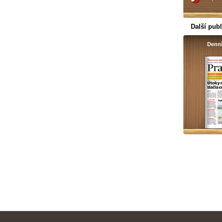
Další publ
Denní