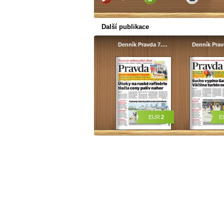
Další publikace
Denník Pravda 7.…
Denník Pra
EUR
2
E