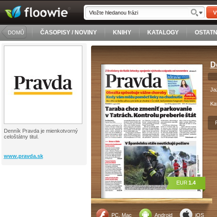
V
ČASOPISY / NOVINY
KNIHY
KATALOGY
OSTATN
DOMŮ
D
Ja
Ka
Denník Pravda je mienkotvorný
celoštátny titul.
www.pravda.sk
EUR
1.4
PC, Mac
Android
iOS