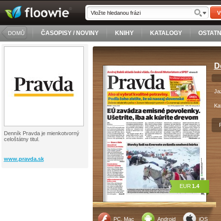
V
ČASOPISY / NOVINY
KNIHY
KATALOGY
OSTATN
DOMŮ
D
Ja
Ka
Denník Pravda je mienkotvorný
celoštátny titul.
www.pravda.sk
EUR
1.4
PC, Mac
Android
iOS