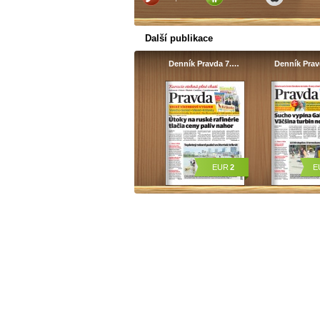
Další publikace
Denník Pravda 7.…
Denník Pra
EUR
2
E