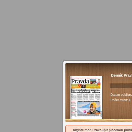
Denník Prav
Datum publiko
Počet stran:
1
Abyste mohli zakoupit placenou publik