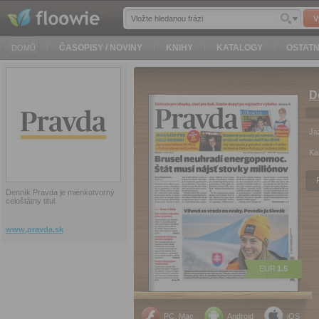
V
ČASOPISY / NOVINY
KNIHY
KATALOGY
OSTATN
DOMŮ
D
Ja
Ka
Denník Pravda je mienkotvorný
celoštátny titul.
www.pravda.sk
EUR
1.5
PC, Mac
Android
iOS