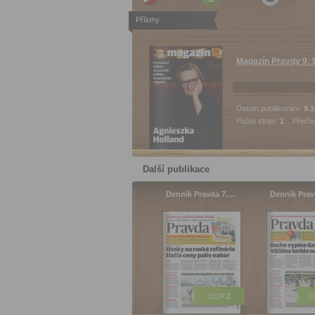
Přílohy
Magazín Pravdy 9. 
Datum publikování:
9.1
Počet stran:
1
Přečte
Další publikace
Denník Pravda 7.…
Denník Pra
EUR
2
E